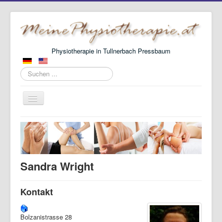
Physiotherapie in Tullnerbach Pressbaum
Suchen
...
Navigation
an/aus
Hauptseite
Über mich
Aktuelles
Sandra Wright
Kontakt
Kontakt
Bolzanistrasse 28