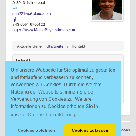
A-3013 Tullnerbach
san221w@icloud.com
+43 6991 9750122
https://www.MeinePhysiotherapie.at
Aktuelle Seite:
Startseite
Kontakt
Inhalt
Hauptseite
Um unsere Webseite für Sie optimal zu gestalten
Praxis
und fortlaufend verbessern zu können,
Tipps
verwenden wir Cookies. Durch die weitere
Über mich
Kontakt
Nutzung der Webseite stimmen Sie der
Verwendung von Cookies zu. Weitere
Informationen zu Cookies erhalten Sie in
unserer
Datenschutzerklärung
© 2026 Physiotherapeutin Sandra Wright: Physiotherapie in
Nach oben
Cookies ablehnen
Cookies zulassen
Tullnerbach Preßbaum